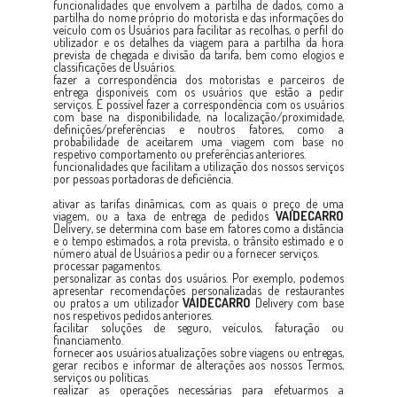
funcionalidades que envolvem a partilha de dados, como a
partilha do nome próprio do motorista e das informações do
veículo com os Usuários para facilitar as recolhas, o perfil do
utilizador e os detalhes da viagem para a partilha da hora
prevista de chegada e divisão da tarifa, bem como elogios e
classificações de Usuários.
fazer a correspondência dos motoristas e parceiros de
entrega disponíveis com os usuários que estão a pedir
serviços. É possível fazer a correspondência com os usuários
com base na disponibilidade, na localização/proximidade,
definições/preferências e noutros fatores, como a
probabilidade de aceitarem uma viagem com base no
respetivo comportamento ou preferências anteriores.
funcionalidades que facilitam a utilização dos nossos serviços
por pessoas portadoras de deficiência.
ativar as tarifas dinâmicas, com as quais o preço de uma
viagem, ou a taxa de entrega de pedidos
VAIDECARRO
Delivery, se determina com base em fatores como a distância
e o tempo estimados, a rota prevista, o trânsito estimado e o
número atual de Usuários a pedir ou a fornecer serviços.
processar pagamentos.
personalizar as contas dos usuários. Por exemplo, podemos
apresentar recomendações personalizadas de restaurantes
ou pratos a um utilizador
VAIDECARRO
Delivery com base
nos respetivos pedidos anteriores.
facilitar soluções de seguro, veículos, faturação ou
financiamento.
fornecer aos usuários atualizações sobre viagens ou entregas,
gerar recibos e informar de alterações aos nossos Termos,
serviços ou políticas.
realizar as operações necessárias para efetuarmos a