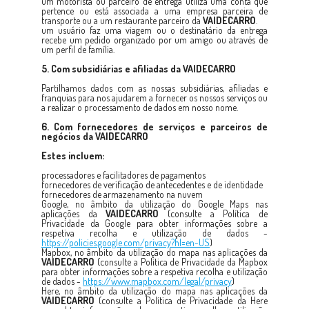
um motorista ou parceiro de entrega utiliza uma conta que
pertence ou está associada a uma empresa parceira de
transporte ou a um restaurante parceiro da
VAIDECARRO
.
um usuário faz uma viagem ou o destinatário da entrega
recebe um pedido organizado por um amigo ou através de
um perfil de família.
5. Com subsidiárias e afiliadas da
VAIDECARRO
Partilhamos dados com as nossas subsidiárias, afiliadas e
franquias para nos ajudarem a fornecer os nossos serviços ou
a realizar o processamento de dados em nosso nome.
6. Com fornecedores de serviços e parceiros de
negócios da
VAIDECARRO
Estes incluem:
processadores e facilitadores de pagamentos
fornecedores de verificação de antecedentes e de identidade
fornecedores de armazenamento na nuvem
Google, no âmbito da utilização do Google Maps nas
aplicações da
VAIDECARRO
(consulte a Política de
Privacidade da Google para obter informações sobre a
respetiva recolha e utilização de dados -
https://policies.google.com/privacy?hl=en-US
)
Mapbox, no âmbito da utilização do mapa nas aplicações da
VAIDECARRO
(consulte a Política de Privacidade da Mapbox
para obter informações sobre a respetiva recolha e utilização
de dados -
https://www.mapbox.com/legal/privacy
)
Here, no âmbito da utilização do mapa nas aplicações da
VAIDECARRO
(consulte a Política de Privacidade da Here