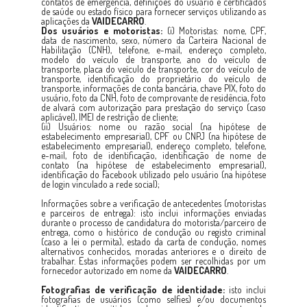
contatos de emergência, definições do usuário e certificados
de saúde ou estado físico para fornecer serviços utilizando as
aplicações da
VAIDECARRO
.
Dos usuários e motoristas:
(i) Motoristas: nome, CPF,
data de nascimento, sexo, número da Carteira Nacional de
Habilitação (CNH), telefone, e-mail, endereço completo,
modelo do veículo de transporte, ano do veículo de
transporte, placa do veículo de transporte, cor do veículo de
transporte, identificação do proprietário do veículo de
transporte, informações de conta bancária, chave PIX, foto do
usuário, foto da CNH, foto de comprovante de residência, foto
de alvará com autorização para prestação do serviço (caso
aplicável), IMEI de restrição de cliente;
(ii) Usuários: nome ou razão social (na hipótese de
estabelecimento empresarial), CPF ou CNPJ (na hipótese de
estabelecimento empresarial), endereço completo, telefone,
e-mail, foto de identificação, identificação de nome de
contato (na hipótese de estabelecimento empresarial),
identificação do Facebook utilizado pelo usuário (na hipótese
de login vinculado a rede social);
Informações sobre a verificação de antecedentes (motoristas
e parceiros de entrega): isto inclui informações enviadas
durante o processo de candidatura do motorista/parceiro de
entrega, como o histórico de condução ou registo criminal
(caso a lei o permita), estado da carta de condução, nomes
alternativos conhecidos, moradas anteriores e o direito de
trabalhar. Estas informações podem ser recolhidas por um
fornecedor autorizado em nome da
VAIDECARRO
.
Fotografias de verificação de identidade:
isto inclui
fotografias de usuários (como selfies) e/ou documentos