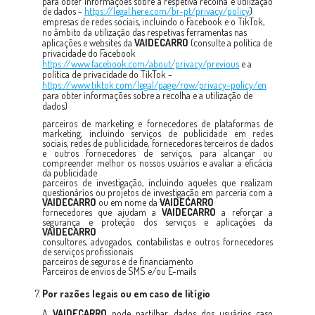
para obter informações sobre a respetiva recolha e utilização
de dados -
https://legal.here.com/br-pt/privacy/policy
)
empresas de redes sociais, incluindo o Facebook e o TikTok,
no âmbito da utilização das respetivas ferramentas nas
aplicações e websites da
VAIDECARRO
(consulte a política de
privacidade do Facebook
https://www.facebook.com/about/privacy/previous
e a
política de privacidade do TikTok -
https://www.tiktok.com/legal/page/row/privacy-policy/en
para obter informações sobre a recolha e a utilização de
dados)
parceiros de marketing e fornecedores de plataformas de
marketing, incluindo serviços de publicidade em redes
sociais, redes de publicidade, fornecedores terceiros de dados
e outros fornecedores de serviços, para alcançar ou
compreender melhor os nossos usuários e avaliar a eficácia
da publicidade
parceiros de investigação, incluindo aqueles que realizam
questionários ou projetos de investigação em parceria com a
VAIDECARRO
ou em nome da
VAIDECARRO
fornecedores que ajudam a
VAIDECARRO
a reforçar a
segurança e proteção dos serviços e aplicações da
VAIDECARRO
consultores, advogados, contabilistas e outros fornecedores
de serviços profissionais
parceiros de seguros e de financiamento
Parceiros de envios de SMS e/ou E-mails
Por razões legais ou em caso de litígio
A
VAIDECARRO
pode partilhar dados dos usuários caso