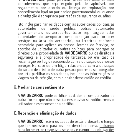
consideremos que seja exigido pela lei aplicável, por
regulamento, por acordo ou licença de exploração, por
procedimento legal ou por pedido governamental, ou quando
a divulgação é apropriada por razões de segurança ou afins.
Isto inclui partilhar os dados com as autoridades policiais, as
autoridades de saúde pública, outras autoridades
governamentais, os aeroportos (caso seja exigido pelas
autoridades do aeroporto como condição para fornecer
serviços na área do aeroporto), ou terceiros conforme
necessário para aplicar os nossos Termos de Serviço, os
acordos de utilizador ou outras políticas; para proteger os
direitos ou a propriedade da
VAIDECARRO
ou os direitos, a
segurança e a propriedade de terceiros, ou em caso de
reclamação ou litígio relacionado com a utilização dos nossos
serviços. No caso de um litígio relacionado com a utilização
do cartão de crédito de outra pessoa, podemos ser obrigados
por lei a partilhar os seus dados, incluindo as informações da
viagem ou da refeição, com o titular desse cartão de crédito.
Mediante consentimento
A
VAIDECARRO
pode partilhar os dados de um utilizador de
outra forma que não descrita neste aviso se notificarmos o
utilizador e este consentir a partilha.
Retenção e eliminação de dados
A
VAIDECARRO
retém os dados do usuário durante o tempo
que for necessário para os fins descritos acima,
incluindo
para fornecer os respetivos serviços e cumprir as obrigações