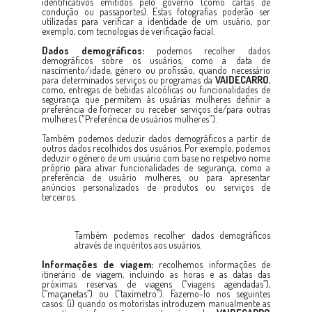
identificativos emitidos pelo governo (como cartas de
condução ou passaportes). Estas fotografias poderão ser
utilizadas para verificar a identidade de um usuário, por
exemplo, com tecnologias de verificação facial.
Dados demográficos:
podemos recolher dados
demográficos sobre os usuários, como a data de
nascimento/idade, género ou profissão, quando necessário
para determinados serviços ou programas da
VAIDECARRO
,
como, entregas de bebidas alcoólicas ou funcionalidades de
segurança que permitem às usuárias mulheres definir a
preferência de fornecer ou receber serviços de/para outras
mulheres ("Preferência de usuários mulheres").
Também podemos deduzir dados demográficos a partir de
outros dados recolhidos dos usuários. Por exemplo, podemos
deduzir o género de um usuário com base no respetivo nome
próprio para ativar funcionalidades de segurança, como a
preferência de usuário mulheres, ou para apresentar
anúncios personalizados de produtos ou serviços de
terceiros.
Também podemos recolher dados demográficos
através de inquéritos aos usuários.
Informações de viagem:
recolhemos informações de
itinerário de viagem, incluindo as horas e as datas das
próximas reservas de viagens (“viagens agendadas”),
(“maçanetas”) ou (“taxímetro”). Fazemo-lo nos seguintes
casos: (i) quando os motoristas introduzem manualmente as