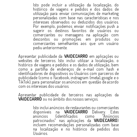
Isto pode incluir a utilização da localização, do
histórico de viagens e pedidos e dos dados de
utilização para enviar comunicações de marketing
personalizadas com base nas características e nos
interesses observados ou deduzidos dos usuários.
Por exemplo, podemos enviar notificações push a
sugerir os destinos favoritos de usuários ou
comerciantes ou mensagens na aplicação com
descontos ou promoções em produtos ou
comerciantes semelhantes aos que um usuário
pediu anteriormente.
Apresentar publicidade da
VAIDECARRO
em aplicações ou
websites de terceiros. Isto inclui utilizar a localização, o
histórico de viagens e pedidos e os dados de utilização, bem
como a partilha de endereços de e-mail com hash e
identificadores de dispositivos ou Usuários com parceiros de
publicidade (como o Facebook, instragram (meta), google e o
TikTok), para personalizar os anúncios em questão de acordo
com os interesses dos usuários.
Apresentar publicidade de terceiros nas aplicações da
VAIDECARRO
ou no âmbito dos nossos serviços.
Isto inclui anúncios de restaurantes ou comerciantes
disponíveis na
VAIDECARRO
Delivery. Estes
anúncios (identificados como "Anúncios
patrocinados" nas aplicações da
VAIDECARRO
)
incluem recomendações personalizadas com base
na localização e no histórico de pedidos dos
Usuários.