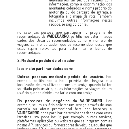
informações, como a discriminação dos
montantes cobrados, o nome próprio do
motorista ou do parceiro de entrega, a
fotografia e o mapa da rota. Também
incluímos outras informações nestes
recibos, se exigido por lei.
no caso das pessoas que participam no programa de
recomendação da
VAIDECARRO
, partilhamos determinados
dados dos Usuários recomendados, como o número de
viagens, com o utilizador que os recomendou, desde que
estes sejam relevantes para determinar o bónus de
recomendação.
2. Mediante pedido do utilizador
Isto inclui partilhar dados com:
Outras pessoas mediante pedido do usuário.
Por
exemplo, partilhamos a hora prevista de chegada e a
localização de um utilizador com um amigo quando tal for
solicitado pelo usuário, ou as informações da viagem de um
usuário quando divide uma tarifa com um amigo.
Os parceiros de negócios da
VAIDECARRO
.
Por
exemplo, se um usuário solicitar um serviço através de uma
parceria ou oferta promocional feita por terceiros, a
VAIDECARRO
pode partilhar determinados dados com esses
terceiros. Isto pode incluir, por exemplo, outros serviços,
plataformas, aplicações ou websites que se integrem com as
nossas API; serviços ou fornecedores de veículos; aqueles que
tenham uma API ou um serviço com o qual nos integramos;