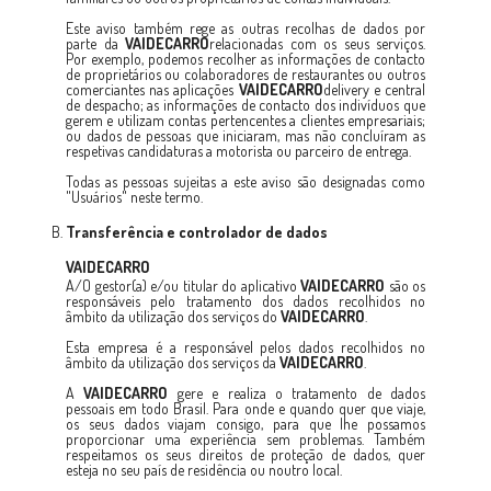
Este aviso também rege as outras recolhas de dados por
parte da
VAIDECARRO
relacionadas com os seus serviços.
Por exemplo, podemos recolher as informações de contacto
de proprietários ou colaboradores de restaurantes ou outros
comerciantes nas aplicações
VAIDECARRO
delivery e central
de despacho; as informações de contacto dos indivíduos que
gerem e utilizam contas pertencentes a clientes empresariais;
ou dados de pessoas que iniciaram, mas não concluíram as
respetivas candidaturas a motorista ou parceiro de entrega.
Todas as pessoas sujeitas a este aviso são designadas como
"Usuários" neste termo.
Transferência e controlador de dados
VAIDECARRO
A/O gestor(a) e/ou titular do aplicativo
VAIDECARRO
são os
responsáveis pelo tratamento dos dados recolhidos no
âmbito da utilização dos serviços do
VAIDECARRO
.
Esta empresa é a responsável pelos dados recolhidos no
âmbito da utilização dos serviços da
VAIDECARRO
.
A
VAIDECARRO
gere e realiza o tratamento de dados
pessoais em todo Brasil. Para onde e quando quer que viaje,
os seus dados viajam consigo, para que lhe possamos
proporcionar uma experiência sem problemas. Também
respeitamos os seus direitos de proteção de dados, quer
esteja no seu país de residência ou noutro local.