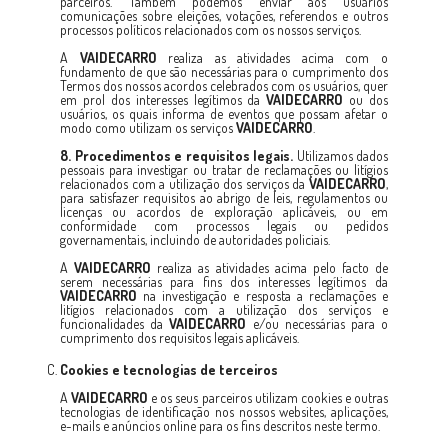
parceiros. Também podemos enviar aos usuários
comunicações sobre eleições, votações, referendos e outros
processos políticos relacionados com os nossos serviços.
A
VAIDECARRO
realiza as atividades acima com o
fundamento de que são necessárias para o cumprimento dos
Termos dos nossos acordos celebrados com os usuários, quer
em prol dos interesses legítimos da
VAIDECARRO
ou dos
usuários, os quais informa de eventos que possam afetar o
modo como utilizam os serviços
VAIDECARRO
.
8. Procedimentos e requisitos legais.
Utilizamos dados
pessoais para investigar ou tratar de reclamações ou litígios
relacionados com a utilização dos serviços da
VAIDECARRO
,
para satisfazer requisitos ao abrigo de leis, regulamentos ou
licenças ou acordos de exploração aplicáveis, ou em
conformidade com processos legais ou pedidos
governamentais, incluindo de autoridades policiais.
A
VAIDECARRO
realiza as atividades acima pelo facto de
serem necessárias para fins dos interesses legítimos da
VAIDECARRO
na investigação e resposta a reclamações e
litígios relacionados com a utilização dos serviços e
funcionalidades da
VAIDECARRO
e/ou necessárias para o
cumprimento dos requisitos legais aplicáveis.
Cookies e tecnologias de terceiros
A
VAIDECARRO
e os seus parceiros utilizam cookies e outras
tecnologias de identificação nos nossos websites, aplicações,
e-mails e anúncios online para os fins descritos neste termo.