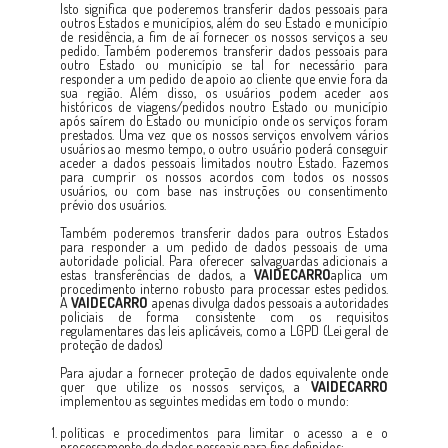
Isto significa que poderemos transferir dados pessoais para
outros Estados e municípios, além do seu Estado e município
de residência, a fim de aí fornecer os nossos serviços a seu
pedido. Também poderemos transferir dados pessoais para
outro Estado ou município se tal for necessário para
responder a um pedido de apoio ao cliente que envie fora da
sua região. Além disso, os usuários podem aceder aos
históricos de viagens/pedidos noutro Estado ou município
após saírem do Estado ou município onde os serviços foram
prestados. Uma vez que os nossos serviços envolvem vários
usuários ao mesmo tempo, o outro usuário poderá conseguir
aceder a dados pessoais limitados noutro Estado. Fazemos
para cumprir os nossos acordos com todos os nossos
usuários, ou com base nas instruções ou consentimento
prévio dos usuários.
Também poderemos transferir dados para outros Estados
para responder a um pedido de dados pessoais de uma
autoridade policial. Para oferecer salvaguardas adicionais a
estas transferências de dados, a
VAIDECARRO
aplica um
procedimento interno robusto para processar estes pedidos.
A
VAIDECARRO
apenas divulga dados pessoais a autoridades
policiais de forma consistente com os requisitos
regulamentares das leis aplicáveis, como a LGPD (Lei geral de
proteção de dados)
Para ajudar a fornecer proteção de dados equivalente onde
quer que utilize os nossos serviços, a
VAIDECARRO
implementou as seguintes medidas em todo o mundo:
políticas e procedimentos para limitar o acesso a e o
processamento de dados pessoais para fins definidos;