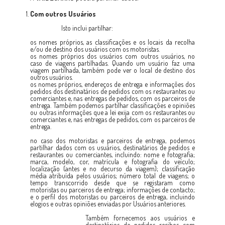
Com outros Usuários
Isto inclui partilhar:
os nomes próprios, as classificações e os locais da recolha
e/ou de destino dos usuários com os motoristas.
os nomes próprios dos usuários com outros usuários, no
caso de viagens partilhadas. Quando um usuário faz uma
viagem partilhada, também pode ver o local de destino dos
outros usuários.
os nomes próprios, endereços de entrega e informações dos
pedidos dos destinatários de pedidos com os restaurantes ou
comerciantes e, nas entregas de pedidos, com os parceiros de
entrega. Também podemos partilhar classificações e opiniões
ou outras informações que a lei exija com os restaurantes ou
comerciantes e, nas entregas de pedidos, com os parceiros de
entrega.
no caso dos motoristas e parceiros de entrega, podemos
partilhar dados com os usuários, destinatários de pedidos e
restaurantes ou comerciantes, incluindo: nome e fotografia;
marca, modelo, cor, matrícula e fotografia do veículo;
localização (antes e no decurso da viagem); classificação
média atribuída pelos usuários; número total de viagens; o
tempo transcorrido desde que se registaram como
motoristas ou parceiros de entrega; informações de contacto;
e o perfil dos motoristas ou parceiros de entrega, incluindo
elogios e outras opiniões enviadas por Usuários anteriores.
Também fornecemos aos usuários e
destinatários de pedidos recibos com