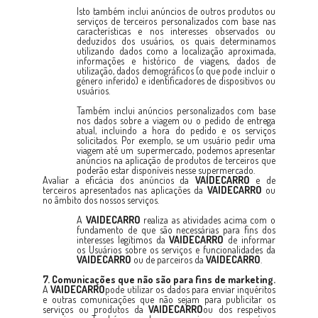
Isto também inclui anúncios de outros produtos ou
serviços de terceiros personalizados com base nas
características e nos interesses observados ou
deduzidos dos usuários, os quais determinamos
utilizando dados como a localização aproximada,
informações e histórico de viagens, dados de
utilização, dados demográficos (o que pode incluir o
género inferido) e identificadores de dispositivos ou
usuários.
Também inclui anúncios personalizados com base
nos dados sobre a viagem ou o pedido de entrega
atual, incluindo a hora do pedido e os serviços
solicitados. Por exemplo, se um usuário pedir uma
viagem até um supermercado, podemos apresentar
anúncios na aplicação de produtos de terceiros que
poderão estar disponíveis nesse supermercado.
Avaliar a eficácia dos anúncios da
VAIDECARRO
e de
terceiros apresentados nas aplicações da
VAIDECARRO
ou
no âmbito dos nossos serviços.
A
VAIDECARRO
realiza as atividades acima com o
fundamento de que são necessárias para fins dos
interesses legítimos da
VAIDECARRO
de informar
os Usuários sobre os serviços e funcionalidades da
VAIDECARRO
ou de parceiros da
VAIDECARRO
.
7. Comunicações que não são para fins de marketing.
A
VAIDECARRO
pode utilizar os dados para enviar inquéritos
e outras comunicações que não sejam para publicitar os
serviços ou produtos da
VAIDECARRO
ou dos respetivos