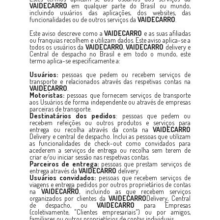
VAIDECARRO
em qualquer parte do Brasil ou mundo,
incluindo usuários das aplicações, dos websites, das
funcionalidades ou de outros serviços da
VAIDECARRO
.
Este aviso descreve como a
VAIDECARRO
e as suas afiliadas
ou franquias recolhem e utilizam dados. Este aviso aplica-se a
todos os usuários da
VAIDECARRO
,
VAIDECARRO
delivery e
Central de despacho no Brasil e em todo o mundo, este
termo aplica-se especificamente a:
Usuários:
pessoas que pedem ou recebem serviços de
transporte e relacionados através das respetivas contas na
VAIDECARRO
.
Motoristas:
pessoas que fornecem serviços de transporte
aos Usuários de forma independente ou através de empresas
parceiras de transporte.
Destinatários dos pedidos
: pessoas que pedem ou
recebem refeições ou outros produtos e serviços para
entrega ou recolha através da conta na
VAIDECARRO
Delivery e central de despacho. Inclui as pessoas que utilizam
as funcionalidades de check-out como convidados para
acederem a serviços de entrega ou recolha sem terem de
criar e/ou iniciar sessão nas respetivas contas.
Parceiros de entrega:
pessoas que prestam serviços de
entrega através da
VAIDECARRO
delivery.
Usuários convidados:
pessoas que recebem serviços de
viagens e entrega pedidos por outros proprietários de contas
na
VAIDECARRO
, incluindo as que recebem serviços
organizados por clientes da
VAIDECARRO
Delivery, Central
de despacho, ou
VAIDECARRO
para Empresas
(coletivamente, "Clientes empresariais") ou por amigos,
familiares ou outros proprietários de contas individuais.