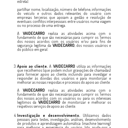
estrela).
partilhar nome, localização, número de telefone, informações
do veículo e outros dados relevantes do usuário com
empresas terceiras que apoiam a gestão e resolução de
eventuais conflitos interpessoais entre usuários numa viagem
ou no processo de uma entrega.
A
VAIDECARRO
realiza as atividades acima com o
fundamento de que são necessárias para cumprir os Termos
dos nossos acordos com os usuários e/ou para fins de
segurança legítima da
VAIDECARRO
, dos nossos usuários e
do público em geral.
Apoio ao cliente.
A
VAIDECARRO
utiliza as informações
que recolhemos (que podem incluir gravações de chamadas)
para fornecer apoio ao cliente, incluindo para investigar e
responder às dúvidas dos usuários e para monitorizar e
melhorar as nossas respostas e processos do apoio ao cliente.
A
VAIDECARRO
realiza as atividades acima com o
fundamento de que são necessárias para cumprir os Termos
dos nossos acordos com os usuários ou para os interesses
legítimos da
VAIDECARRO
de monitorizar e melhorar os
respetivos serviços de apoio ao cliente.
Investigação e desenvolvimento.
Utilizamos dados
pessoais para testes, investigação, análises, desenvolvimento
de produtos e aprendizagem automática (machine learning)
para melhorar a experiência do usuário. Isto ajuda-nos a