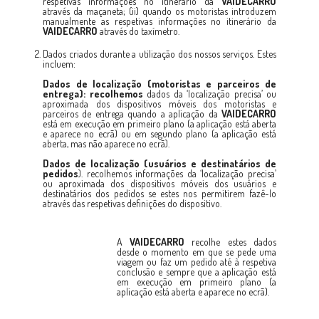
respetivas informações no itinerário da
VAIDECARRO
através da maçaneta; (ii) quando os motoristas introduzem
manualmente as respetivas informações no itinerário da
VAIDECARRO
através do taxímetro.
Dados criados durante a utilização dos nossos serviços. Estes
incluem:
Dados de localização (motoristas e parceiros de
entrega): recolhemos
dados da ‘localização precisa’ ou
aproximada dos dispositivos móveis dos motoristas e
parceiros de entrega quando a aplicação da
VAIDECARRO
está em execução em primeiro plano (a aplicação está aberta
e aparece no ecrã) ou em segundo plano (a aplicação está
aberta, mas não aparece no ecrã).
Dados de localização (usuários e destinatários de
pedidos
). recolhemos informações da ‘localização precisa’
ou aproximada dos dispositivos móveis dos usuários e
destinatários dos pedidos se estes nos permitirem fazê-lo
através das respetivas definições do dispositivo.
A
VAIDECARRO
recolhe estes dados
desde o momento em que se pede uma
viagem ou faz um pedido até à respetiva
conclusão e sempre que a aplicação está
em execução em primeiro plano (a
aplicação está aberta e aparece no ecrã).