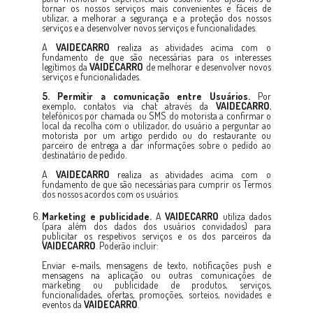
tornar os nossos serviços mais convenientes e fáceis de
utilizar, a melhorar a segurança e a proteção dos nossos
serviços e a desenvolver novos serviços e funcionalidades.
A
VAIDECARRO
realiza as atividades acima com o
fundamento de que são necessárias para os interesses
legítimos da
VAIDECARRO
de melhorar e desenvolver novos
serviços e funcionalidades.
5. Permitir a comunicação entre Usuários.
Por
exemplo, contatos via chat através da
VAIDECARRO
,
telefónicos por chamada ou SMS do motorista a confirmar o
local da recolha com o utilizador, do usuário a perguntar ao
motorista por um artigo perdido ou do restaurante ou
parceiro de entrega a dar informações sobre o pedido ao
destinatário de pedido.
A
VAIDECARRO
realiza as atividades acima com o
fundamento de que são necessárias para cumprir os Termos
dos nossos acordos com os usuários.
Marketing e publicidade.
A
VAIDECARRO
utiliza dados
(para além dos dados dos usuários convidados) para
publicitar os respetivos serviços e os dos parceiros da
VAIDECARRO
. Poderão incluir:
Enviar e-mails, mensagens de texto, notificações push e
mensagens na aplicação ou outras comunicações de
marketing ou publicidade de produtos, serviços,
funcionalidades, ofertas, promoções, sorteios, novidades e
eventos da
VAIDECARRO
.