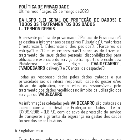
POLÍTICA DE PRIVACIDADE
Última modificação: 29 de março de 2023
DA LGPD (LEI GERAL DE PROTEÇÃO DE DADOS) E
TODOS OS TRATRAMENTOS DOS DADOS
I - TERMOS GERAIS
A presente política de privacidade ("Política de Privacidade")
se destina a informar aos passageiros ("Usuários"), motoristas
("motoristas"), (“destinatário dos pedidos”), (“Parceiros de
entrega”) e (“Clientes empresariais”) sobre as diretrizes de
tratamento de seus dados pessoais, disponibilizados para
utilização e exercício do serviço de transporte oferecido pela
Plataforma aplicação digital ("
VAIDECARRO
"),
(“
VAIDECARRO
delivery”) e (“Central de despacho”).
Todas as responsabilidades pelos dados tratados e sua
privacidade são de inteira responsabilidade do gestor e/ou
titular do aplicativo, sendo estes os responsáveis pelo
tratamento dos dados recolhidos no âmbito da utilização dos
serviços do
VAIDECARRO
.
As informações coletadas pela
VAIDECARRO
são tratadas de
acordo com a Lei Geral de Proteção de Dados – Lei nº
13.709/2018 – (LGPD), com objetivo de prestação do serviço
de transporte e garantia da segurança na gestão dos dados
fornecidos pelos Usuários.
Englobamento
Estes termos aplicam-se aos usuários dos serviços da