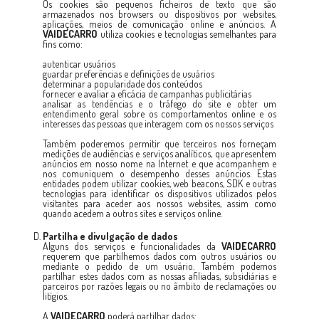
Os cookies são pequenos ficheiros de texto que são
armazenados nos browsers ou dispositivos por websites,
aplicações, meios de comunicação online e anúncios. A
VAIDECARRO
utiliza cookies e tecnologias semelhantes para
fins como:
autenticar usuários
guardar preferências e definições de usuários
determinar a popularidade dos conteúdos
fornecer e avaliar a eficácia de campanhas publicitárias
analisar as tendências e o tráfego do site e obter um
entendimento geral sobre os comportamentos online e os
interesses das pessoas que interagem com os nossos serviços
Também poderemos permitir que terceiros nos forneçam
medições de audiências e serviços analíticos, que apresentem
anúncios em nosso nome na Internet e que acompanhem e
nos comuniquem o desempenho desses anúncios. Estas
entidades podem utilizar cookies, web beacons, SDK e outras
tecnologias para identificar os dispositivos utilizados pelos
visitantes para aceder aos nossos websites, assim como
quando acedem a outros sites e serviços online.
Partilha e divulgação de dados
Alguns dos serviços e funcionalidades da
VAIDECARRO
requerem que partilhemos dados com outros usuários ou
mediante o pedido de um usuário. Também podemos
partilhar estes dados com as nossas afiliadas, subsidiárias e
parceiros por razões legais ou no âmbito de reclamações ou
litígios.
A
VAIDECARRO
poderá partilhar dados: