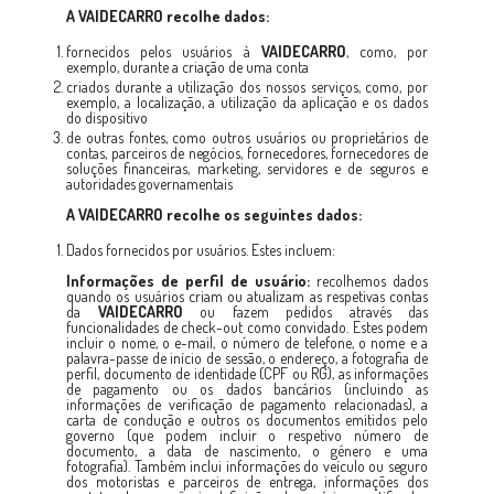
A
VAIDECARRO
recolhe dados:
fornecidos pelos usuários à
VAIDECARRO
, como, por
exemplo, durante a criação de uma conta
criados durante a utilização dos nossos serviços, como, por
exemplo, a localização, a utilização da aplicação e os dados
do dispositivo
de outras fontes, como outros usuários ou proprietários de
contas, parceiros de negócios, fornecedores, fornecedores de
soluções financeiras, marketing, servidores e de seguros e
autoridades governamentais
A
VAIDECARRO
recolhe os seguintes dados:
Dados fornecidos por usuários. Estes incluem:
Informações de perfil de usuário:
recolhemos dados
quando os usuários criam ou atualizam as respetivas contas
da
VAIDECARRO
ou fazem pedidos através das
funcionalidades de check-out como convidado. Estes podem
incluir o nome, o e-mail, o número de telefone, o nome e a
palavra-passe de início de sessão, o endereço, a fotografia de
perfil, documento de identidade (CPF ou RG), as informações
de pagamento ou os dados bancários (incluindo as
informações de verificação de pagamento relacionadas), a
carta de condução e outros os documentos emitidos pelo
governo (que podem incluir o respetivo número de
documento, a data de nascimento, o género e uma
fotografia). Também inclui informações do veículo ou seguro
dos motoristas e parceiros de entrega, informações dos